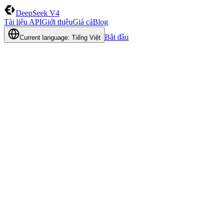
DeepSeek V4
Tài liệu API
Giới thiệu
Giá cả
Blog
Bắt đầu
Current language: Tiếng Việt