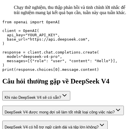
Chạy thử nghiệm, thu thập phản hồi và tinh chỉnh lời nhắc để
trải nghiệm mang lại kết quả bạn cần, tuần này qua tuần khác.
from
 openai 
import
 OpenAI
client = OpenAI(
api_key=
"YOUR_API_KEY"
,
base_url=
"https://api.deepseek.com"
,
response = client.chat.completions.create(
model=
"deepseek-v4-pro"
,
messages=[
{
"role"
: 
"user"
, 
"content"
: 
"Hello"
}
],
print(response.choices[0].message.content)
Câu hỏi thường gặp về DeepSeek V4
Khi nào DeepSeek V4 sẽ có sẵn?
DeepSeek V4 được mong đợi sẽ làm tốt nhất loại công việc nào?
DeepSeek V4 có hỗ trợ ngữ cảnh dài và tệp lớn không?